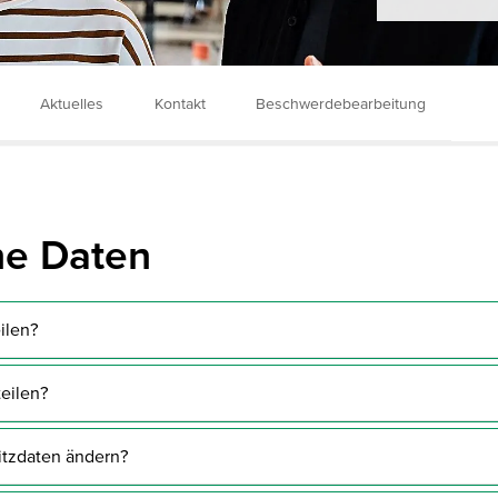
Aktuelles
Kontakt
Beschwerdebearbeitung
he Daten
ilen?
 Formular per E-Mail oder Fax an:
eilen?
e Formular per Post an:
itzdaten ändern?
 Formular