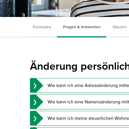
Formulare
Fragen & Antworten
Steuern
Änderung persönlic
Wie kann ich eine Adressänderung mitte
Für Adressänderungen senden Sie bitte das folgende
Wie kann ich eine Namensänderung mitt
E-Mail:
Adressaenderung@dab.com
Für Namensänderungen senden Sie bitte das folgend
Fax: + 49 89 / 500 684 752
Wie kann ich meine steuerlichen Wohns
DAB BNP Paribas
Adressänderung (PDF | 719 KB)
Zur Aktualisierung Ihrer Kundendaten füllen Sie bitte