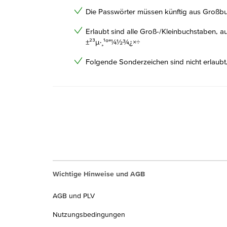
Die Passwörter müssen künftig aus Großbuc
Erlaubt sind alle Groß-/Kleinbuchstaben, au
±²³µ·¸¹º"¼½¾¿×÷
Folgende Sonderzeichen sind nicht erlaubt
Wichtige Hinweise und AGB
AGB und PLV
Nutzungsbedingungen