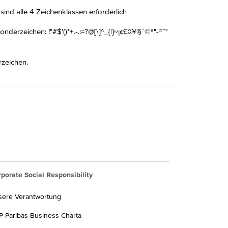
nd alle 4 Zeichenklassen erforderlich
derzeichen: !"#$'()*+,-.:=?@[\]^_{|}~¡¢£¤¥¦§¨©ª"-®¯°
rzeichen.
porate Social Responsibility
sere Verantwortung
 Paribas Business Charta