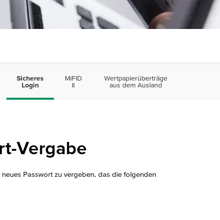
Sicheres
MiFID
Wertpapierüberträge
Handelsp
Login
II
aus dem Ausland
ort-Vergabe
n neues Passwort zu vergeben, das die folgenden