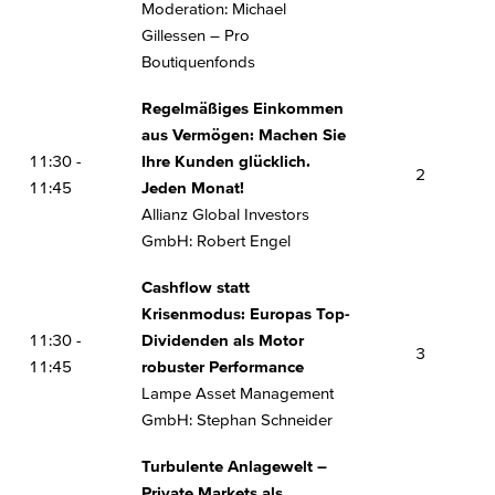
durch aktive ETFs
Moderation: Michael
16:30
First Trust Global Portfolios Management:
Gillessen – Pro
Levente Kulcsar
Boutiquenfonds
Regelmäßiges Einkommen
aus Vermögen: Machen Sie
11:30 -
Ihre Kunden glücklich.
2
11:45
Jeden Monat!
Allianz Global Investors
GmbH: Robert Engel
Cashflow statt
Krisenmodus: Europas Top-
11:30 -
Dividenden als Motor
3
11:45
robuster Performance
Lampe Asset Management
GmbH: Stephan Schneider
Turbulente Anlagewelt –
Private Markets als