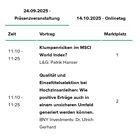
24.09.2025 -
Präsenzveranstaltung
14.10.2025 - Onlinetag
Zeit
Zeit
Vortrag
Vortrag
Marktplatz
09:15 -
Klumpenrisiken im MSCI
Vietnam: Faszination & Diversifikation
11:10 -
09:45
World Index?
AQUIS Capital: Mario Timpanaro
1
11:25
L&G: Patrik Hanser
Japanische Aktien: Goldene Ära des
10:00 -
Qualität und
Wachstums voraus?
10:30
Einzeltitelselektion bei
Comgest Deutschland GmbH: Richard Kaye
Hochzinsanleihen: Wie
10:45 -
gettex exchange – get the best execution!
11:10 -
positive Erträge auch in
2
11:15
gettex exchange: Werner Lang
11:25
einem unsicheren Umfeld
generiert werden können.
11:30 -
Sinnstiftende Renditen in volatilen Zeiten
BNY Investments: Dr. Ulrich
12:00
terrAssisi Investmentfonds: Marc Zoll
Gerhard
Aus Wien in die Top-Liga der Emerging