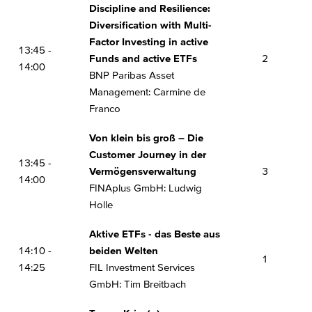
Discipline and Resilience:
Diversification with Multi-
Factor Investing in active
13:45 -
Funds and active ETFs
2
14:00
BNP Paribas Asset
Management: Carmine de
Franco
Von klein bis groß – Die
Customer Journey in der
13:45 -
Vermögensverwaltung
3
14:00
FINAplus GmbH: Ludwig
Holle
Aktive ETFs - das Beste aus
14:10 -
beiden Welten
1
14:25
FIL Investment Services
GmbH: Tim Breitbach