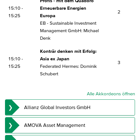
Profis - mit dem Quadoro
15:10 -
Erneuerbare Energien
2
15:25
Europa
EB - Sustainable Investment
Management GmbH: Michael
Denk
Konträr denken mit Erfolg:
15:10 -
Asia ex Japan
3
15:25
Federated Hermes: Dominik
Schubert
Alle Akkordeons öffnen
Allianz Global Investors GmbH
Regelmäßiges Einkommen aus Vermögen:
AMOVA Asset Management
Machen Sie Ihre Kunden glücklich. Jeden