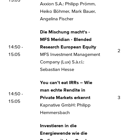
Axxion S.A.: Philipp Prömm,
Heiko Böhmer, Mark Bauer,
Angelina Fischer
Die Mischung macht‘s -
MFS Meridian - Blended
14:50 -
Research European Equity
2
15:05
MFS Investment Management
Company (Lux) S.à.r.l.:
Sebastian Hesse
You can’t eat IRRs – Wie
man echte Rendite in
14:50 -
Private Markets erkennt
3
15:05
Kapnative GmbH: Philipp
Hemmersbach
Investieren in die
Energiewende wie die