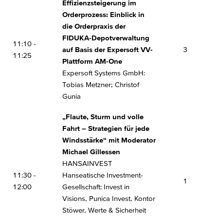
13:00 -
Effizienzsteigerung im
Market Corporates – ein Rückblick
13:30
Orderprozess: Einblick in
Erste Asset Management: Péter Varga
die Orderpraxis der
FIDUKA-Depotverwaltung
ELTIF 2.0: Revolution der Private Markets?
11:10 -
13:45 -
auf Basis der Expersoft VV-
3
Natixis Investment Managers International
11:25
14:15
Plattform AM-One
S.A.: Michael Jäger
Expersoft Systems GmbH:
Tobias Metzner; Christof
Vom Reporting zur Kundenbindung: Wie
14:30 -
Gunia
innovative Berichtstools den
15:00
Vertriebserfolg steigern
„Flaute, Sturm und volle
infront: Burhan Sancar
Fahrt – Strategien für jede
Windsstärke“ mit Moderator
Wo Indizes versagen - die
15:15 -
Michael Gillessen
Systematisierung des aktiven
15:45
HANSAINVEST
Managements
11:30 -
Hanseatische Investment-
Avantis Investors: Pay Fahlbusch
1
12:00
Gesellschaft: Invest in
First Trust AlphaDEX® ETFs seit 2007
Visions, Punica Invest, Kontor
erfolgreich im Einsatz: Outperformance
Stöwer, Werte & Sicherheit
16:00 -