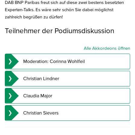
DAB BNP Paribas freut sich auf diese zwei bestens besetzten
Experten-Talks. Es wäre sehr schön Sie dabei möglichst
zahlreich begrüßen zu dürfen!
Teilnehmer der Podiumsdiskussion
Alle Akkordeons öffnen
Moderation: Corinna Wohlfeil
Wirtschaftsjournalistin
Christian Lindner
n-tv Moderatorin
Unternehmer und Publizist,
Claudia Major
Bundesfinanzminister a.D. (2021-2024)
Senior Vice Präsident for Transatlantic Security und Mitglied des
Christian Sievers
Executive Teams beim German Marshall Fund of the United
States (GMF)
Moderator „heute-journal“,
ehem. Leiter ZDF-Auslandsstudio Nahost