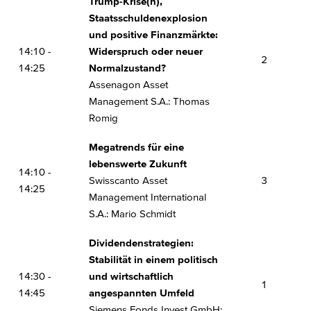
Trump-Krise(n),
Staatsschuldenexplosion
und positive Finanzmärkte:
14:10 -
Widerspruch oder neuer
2
14:25
Normalzustand?
Assenagon Asset
Management S.A.: Thomas
Romig
Megatrends für eine
lebenswerte Zukunft
14:10 -
Swisscanto Asset
3
14:25
Management International
S.A.: Mario Schmidt
Dividendenstrategien:
Stabilität in einem politisch
14:30 -
und wirtschaftlich
1
14:45
angespannten Umfeld
Siemens Fonds Invest GmbH: