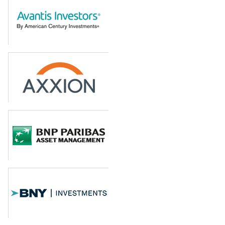
Werte und Sicherheit
Vita (PDF | 71 KB)
Michael Gillessen
(Moderator)
Geschäftsführer von ProBoutiqenFonds
Vita (PDF | 72 KB)