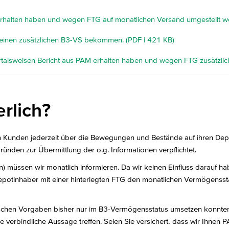
erhalten haben und wegen FTG auf monatlichen Versand umgestellt w
 einen zusätzlichen B3-VS bekommen. (PDF | 421 KB)
rtalsweisen Bericht aus PAM erhalten haben und wegen FTG zusätzlic
erlich?
 Kunden jederzeit über die Bewegungen und Bestände auf ihren Depo
ründen zur Übermittlung der o.g. Informationen verpflichtet.
n) müssen wir monatlich informieren. Da wir keinen Einfluss darauf 
tinhaber mit einer hinterlegten FTG den monatlichen Vermögensstatu
torischen Vorgaben bisher nur im B3-Vermögensstatus umsetzen konnte
 verbindliche Aussage treffen. Seien Sie versichert, dass wir Ihnen 