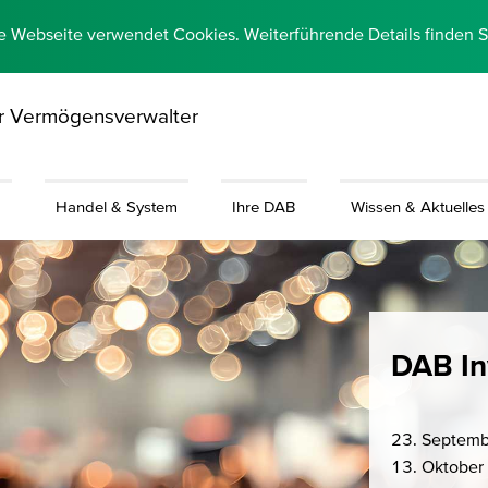
e Webseite verwendet Cookies. Weiterführende Details finden 
ür Vermögensverwalter
g
Handel & System
Ihre DAB
Wissen & Aktuelles
DAB In
23. Septem
13. Oktober 