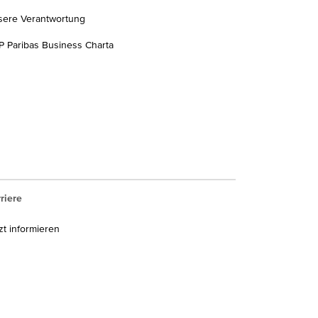
sere Verantwortung
 Paribas Business Charta
riere
zt informieren