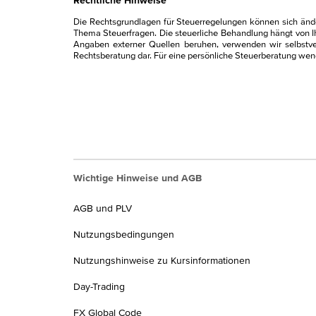
Rechtliche Hinweise
Kirchensteuer
Rechenbeispiel
./. Vorabpauschale (erst ab 01.01.2019 relevant!)
Die Rechtsgrundlagen für Steuerregelungen können sich änder
--------------------------------------------------------------------
Thema Steuerfragen. Die steuerliche Behandlung hängt von Ih
Angaben externer Quellen beruhen, verwenden wir selbstvers
= Veräußerungsergebnis
Rechtsberatung dar. Für eine persönliche Steuerberatung wende
./. Berücksichtigung Teilfreistellungsquote (0 %, 15 
--------------------------------------------------------------------
= Verkaufsergebnis nach Teilfreistellung
+ fiktives Veräußerungsergebnis bis 31.12.2017 = Ku
--------------------------------------------------------------------
= Bemessungsgrundlage
Vorabpauschale (12 Monate):
Berücksichtigung Verlustverrechnung, FSA und/ode
Wichtige Hinweise und AGB
--------------------------------------------------------------------
Vorabpauschale (1 Monat):
Bemessungsgrundlage für Steuerabzug Kapitalertragss
AGB und PLV
*Die Daten werden auf den Abrechnungen in anderer 
Abzgl. 30 % Teilfreistellung:
Nutzungsbedingungen
Wie werden Verkäufe von Beständen, 
Nutzungshinweise zu Kursinformationen
Was versteht man unter dem "Basiszins"?
Day-Trading
Berechnungsmuster:*
Verkaufserlös ab 2018
FX Global Code