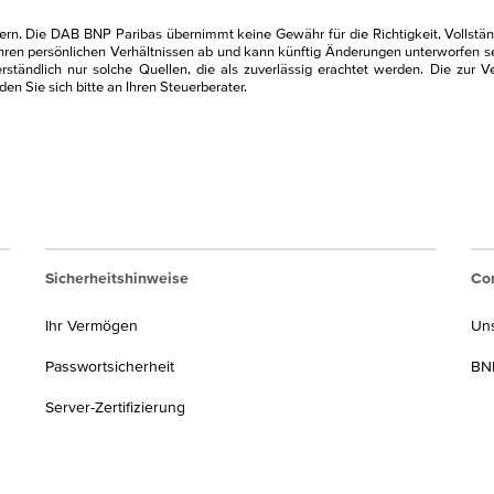
n. Die DAB BNP Paribas übernimmt keine Gewähr für die Richtigkeit, Vollständ
------------------------------
ren persönlichen Verhältnissen ab und kann künftig Änderungen unterworfen sei
tändlich nur solche Quellen, die als zuverlässig erachtet werden. Die zur Ve
n Sie sich bitte an Ihren Steuerberater.
%, 30 %, 60 % oder 80 %) auch bei Verlust!
70 % von 1 % (jährl. Basiszins)
-------------------------------
rsgewinn/-verlust + laufende Erträge (z.B. Thesaurierungen) von Ans
0,7 % x 180,00 EUR
-------------------------------
1,26 EUR (Basisertrag) – 0,10 EUR (Ausschüttung)
r NVB
Sicherheitshinweise
Cor
-------------------------------
1,16 EUR : 12 x 1
teuer, Solidaritätszuschlag und ggf. Kirchensteuer
Ihr Vermögen
Un
Reihenfolge aufgeführt.
0,10 EUR x 70 %
Passwortsicherheit
BNP
die nach dem 01.01.2018 angeschafft wurden, ab
Server-Zertifizierung
 Wer legt ihn fest, und woran orientiert er sich?