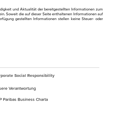
2,00 EUR
igkeit und Aktualität der bereitgestellten Informationen zum
n. Soweit die auf dieser Seite enthaltenen Informationen auf
rfügung gestellten Informationen stellen keine Steuer- oder
= 0,7 %
chaffung bis 31.12.2017
= 1,26 EUR Basisertrag
= 1,16 EUR
porate Social Responsibility
= 0,10 EUR
sere Verantwortung
= 0,07 EUR
 Paribas Business Charta
gerechnet?