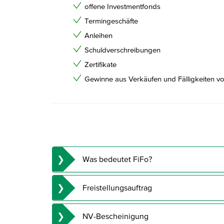
offene Investmentfonds
Termingeschäfte
Anleihen
Schuldverschreibungen
Zertifikate
Gewinne aus Verkäufen und Fälligkeiten v
Was bedeutet FiFo?
FiFo steht für die englischen Worte »First in – First
Freistellungsauftrag
Wertpapieren der für die Berechnung der Abgeltungs
Prinzip findet nur auf Depotebene Anwendung.
Der maximale Freistellungsbetrag liegt für 
NV-Bescheinigung