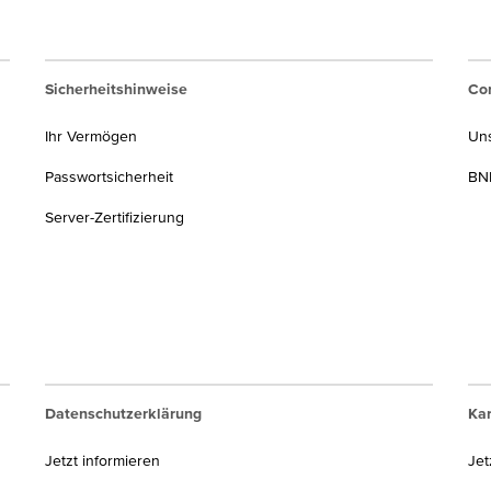
aben, die vor dem 01.01.2025 angeschafft wurden, gilt die bisherig
Sicherheitshinweise
Cor
Ihr Vermögen
Un
Haltedauer < 1 Jahr
Haltedau
Passwortsicherheit
BNP
Server-Zertifizierung
§ 23 EStG
Gewinn steuerpflichtig
V
Verlust ausgleichsfähig
§ 20 EStG
Datenschutzerklärung
Kar
Gewinn mit KESt belastet
Jetzt informieren
Jet
Verlust in Verrechnungstopf