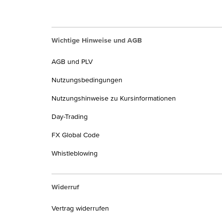
Noch ein Hinweis:
Bei verzinsten Fremdwährungsguth
Veräußerungsgeschäft nach § 23 EStG).
Übersicht
Wichtige Hinweise und AGB
AGB und PLV
Produkt:
Nutzungsbedingungen
Nutzungshinweise zu Kursinformationen
Bis 31.12.2024
Day-Trading
FX Global Code
Verzinstes Fremdwährungskonto
Whistleblowing
Neu ab 01.01.2025
Widerruf
Vertrag widerrufen
Verzinstes Fremdwährungskonto