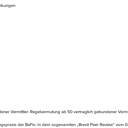
eibungen
dener Vermittler: Regelvermutung ab 50 vertraglich gebundener Vermit
tungspraxis der BaFin. In dem sogenannten „Brexit Peer Review“ vom