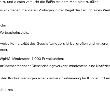
m zu und diesen versucht die BaFin mit dem Merkblatt zu füllen.
isikokriterien, bei deren Vorliegen in der Regel die Leitung eines Wer
oder
rtpapierinstituts.
weise Komplexität des Geschäftsmodells ist bei großen und mittleren W
hmen:
3 WpHG: Mindestens 1.000 Privatkunden;
züberschreitender Dienstleistungsverkehr: mindestens eine Notifizi
 den Konkretisierungen einer Zielmarktbestimmung für Kunden mit er
rdindizes