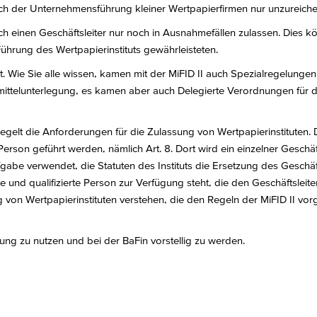
htlich der Unternehmensführung kleiner Wertpapierfirmen nur unzureich
urch einen Geschäftsleiter nur noch in Ausnahmefällen zulassen. Dies k
ührung des Wertpapierinstituts gewährleisteten.
t. Wie Sie alle wissen, kamen mit der MiFID II auch Spezialregelungen 
nmittelunterlegung, es kamen aber auch Delegierte Verordnungen für d
t die Anforderungen für die Zulassung von Wertpapierinstituten. Dort
rson geführt werden, nämlich Art. 8. Dort wird ein einzelner Geschäftsle
fgabe verwendet, die Statuten des Instituts die Ersetzung des Geschäf
und qualifizierte Person zur Verfügung steht, die den Geschäftsleiter
ng von Wertpapierinstituten verstehen, die den Regeln der MiFID II vor
ng zu nutzen und bei der BaFin vorstellig zu werden.