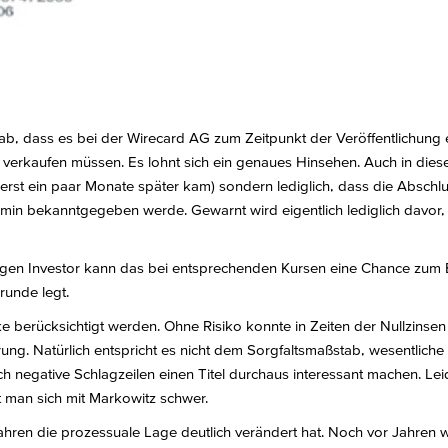
ab, dass es bei der Wirecard AG zum Zeitpunkt der Veröffentlichung
erkaufen müssen. Es lohnt sich ein genaues Hinsehen. Auch in dieser 
h erst ein paar Monate später kam) sondern lediglich, dass die Absc
min bekanntgegeben werde. Gewarnt wird eigentlich lediglich davor,
eudigen Investor kann das bei entsprechenden Kursen eine Chance zum 
runde legt.
e berücksichtigt werden. Ohne Risiko konnte in Zeiten der Nullzinsen
ung. Natürlich entspricht es nicht dem Sorgfaltsmaßstab, wesentliche Te
 negative Schlagzeilen einen Titel durchaus interessant machen. Lei
ut man sich mit Markowitz schwer.
ahren die prozessuale Lage deutlich verändert hat. Noch vor Jahren wa