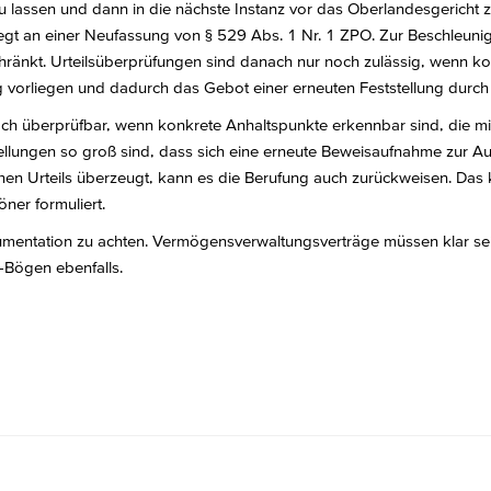
zu lassen und dann in die nächste Instanz vor das Oberlandesgericht 
 liegt an einer Neufassung von § 529 Abs. 1 Nr. 1 ZPO. Zur Beschle
chränkt. Urteilsüberprüfungen sind danach nur noch zulässig, wenn kon
ung vorliegen und dadurch das Gebot einer erneuten Feststellung durch
och überprüfbar, wenn konkrete Anhaltspunkte erkennbar sind, die m
tstellungen so groß sind, dass sich eine erneute Beweisaufnahme zur A
lichen Urteils überzeugt, kann es die Berufung auch zurückweisen. Da
ner formuliert.
mentation zu achten. Vermögensverwaltungsverträge müssen klar sein,
-Bögen ebenfalls.