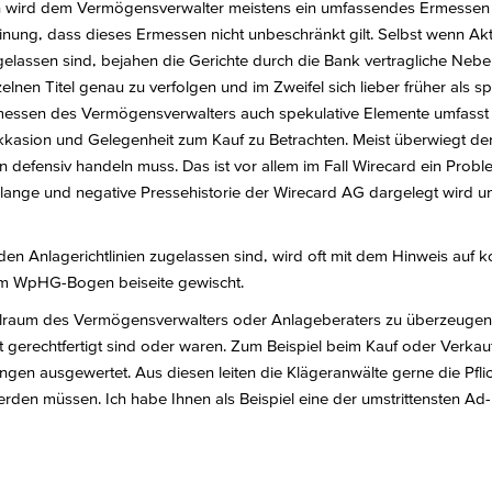
en wird dem Vermögensverwalter meistens ein umfassendes Ermessen
inung, dass dieses Ermessen nicht unbeschränkt gilt. Selbst wenn Ak
elassen sind, bejahen die Gerichte durch die Bank vertragliche Neb
nen Titel genau zu verfolgen und im Zweifel sich lieber früher als sp
messen des Vermögensverwalters auch spekulative Elemente umfasst un
Okkasion und Gelegenheit zum Kauf zu Betrachten. Meist überwiegt d
 defensiv handeln muss. Das ist vor allem im Fall Wirecard ein Probl
 lange und negative Pressehistorie der Wirecard AG dargelegt wird u
en Anlagerichtlinien zugelassen sind, wird oft mit dem Hinweis auf k
dem WpHG-Bogen beiseite gewischt.
lraum des Vermögensverwalters oder Anlageberaters zu überzeugen, 
gerechtfertigt sind oder waren. Zum Beispiel beim Kauf oder Verkauf
ilungen ausgewertet. Aus diesen leiten die Klägeranwälte gerne die Pfl
rden müssen. Ich habe Ihnen als Beispiel eine der umstrittensten Ad-