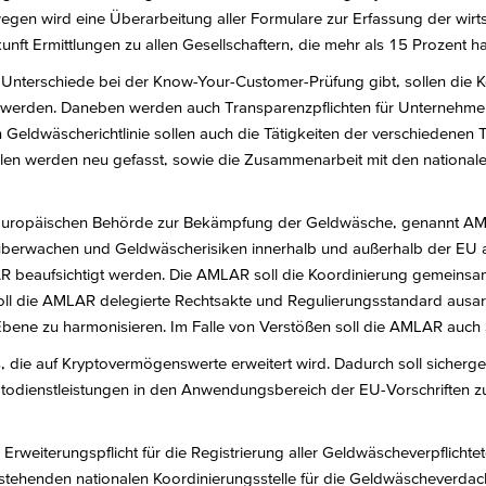
egen wird eine Überarbeitung aller Formulare zur Erfassung der wirt
ft Ermittlungen zu allen Gesellschaftern, die mehr als 15 Prozent h
h Unterschiede bei der Know-Your-Customer-Prüfung gibt, sollen die K
 werden. Daneben werden auch Transparenzpflichten für Unternehmen
 Geldwäscherichtlinie sollen auch die Tätigkeiten der verschiedenen 
llen werden neu gefasst, sowie die Zusammenarbeit mit den nationa
r Europäischen Behörde zur Bekämpfung der Geldwäsche, genannt AM
berwachen und Geldwäscherisiken innerhalb und außerhalb der EU auf
R beaufsichtigt werden. Die AMLAR soll die Koordinierung gemeins
 die AMLAR delegierte Rechtsakte und Regulierungsstandard ausarbei
Ebene zu harmonisieren. Im Falle von Verstößen soll die AMLAR auc
 die auf Kryptovermögenswerte erweitert wird. Dadurch soll sicherge
yptodienstleistungen in den Anwendungsbereich der EU-Vorschrifte
rweiterungspflicht für die Registrierung aller Geldwäscheverpflichteter
stehenden nationalen Koordinierungsstelle für die Geldwäscheverdacht