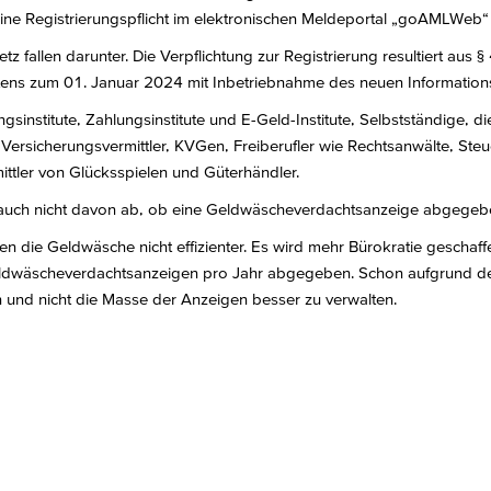
 Registrierungspflicht im elektronischen Meldeportal „goAMLWeb“ b
z fallen darunter. Die Verpflichtung zur Registrierung resultiert au
tens zum 01. Januar 2024 mit Inbetriebnahme des neuen Information
tungsinstitute, Zahlungsinstitute und E-Geld-Institute, Selbstständige,
sicherungsvermittler, KVGen, Freiberufler wie Rechtsanwälte, Steuer
ittler von Glücksspielen und Güterhändler.
ngt auch nicht davon ab, ob eine Geldwäscheverdachtsanzeige abgegebe
die Geldwäsche nicht effizienter. Es wird mehr Bürokratie geschaffen 
dwäscheverdachtsanzeigen pro Jahr abgegeben. Schon aufgrund der 
en und nicht die Masse der Anzeigen besser zu verwalten.