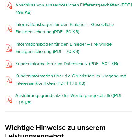
AGB und Verbraucherinformation zum 09.10.2025 (PDF |
Abschluss von ausserbörslichen Differenzgeschäften (PDF |
Preisleistungsverzeichnis zum 01.04.2024 (PDF | 282 KB)
1.018 KB)
499 KB)
AGB/PLV Änderungen zum 09.10.2025 (PDF | 238 KB)
AGB und Verbraucherinformation zum 01.06.2026 (PDF |
Informationsbogen für den Einleger – Gesetzliche
999 KB)
Einlagensicherung (PDF | 80 KB)
Preisleistungsverzeichnis zum 09.10.2025 (PDF | 506 KB)
Informationsbogen für den Einleger – Freilwillige
Einlagensicherung (PDF | 70 KB)
Kundeninformation zum Datenschutz (PDF | 504 KB)
Kundeninformation über die Grundzüge im Umgang mit
Interessenkonflikten (PDF | 178 KB)
Ausführungsgrundsätze für Wertpapiergeschäfte (PDF |
119 KB)
Wichtige Hinweise zu unserem
Leistungsangebot