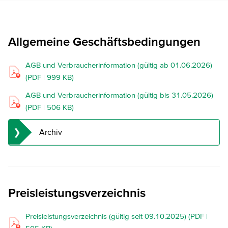
Allgemeine Geschäftsbedingungen
AGB und Verbraucherinformation (gültig ab 01.06.2026)
(PDF | 999 KB)
AGB und Verbraucherinformation (gültig bis 31.05.2026)
(PDF | 506 KB)
Archiv
AGB und Verbraucherinformation zum 14.09.2019 (PDF |
1.049 KB)
Preisleistungsverzeichnis
AGB und Verbraucherinformation zum 01.03.2020 (PDF |
624 KB)
Preisleistungsverzeichnis (gültig seit 09.10.2025) (PDF |
AGB und Verbraucherinformation zum 01.09.2020 (PDF |