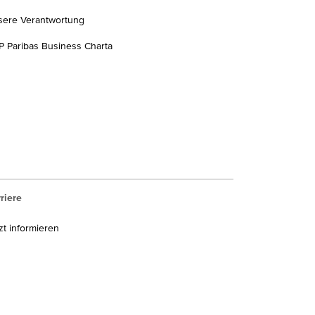
sere Verantwortung
 Paribas Business Charta
riere
zt informieren