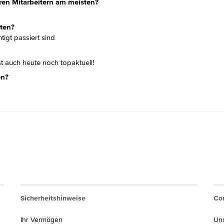
ren Mitarbeitern am meisten?
ten?
tigt passiert sind
st auch heute noch topaktuell!
en?
Sicherheitshinweise
Cor
Ihr Vermögen
Un