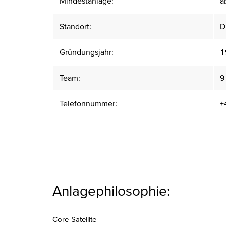
Mindestanlage:
a
Standort:
D
Gründungsjahr:
1
Team:
9
Telefonnummer:
+
Anlagephilosophie:
Core-Satellite