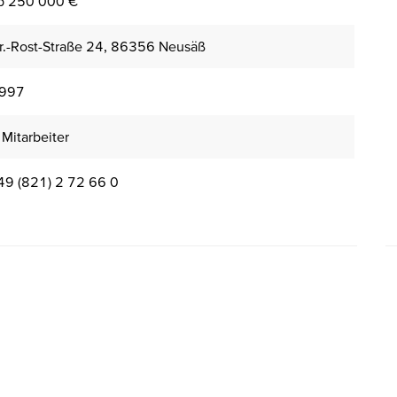
b 250 000 €
r.-Rost-Straße 24, 86356 Neusäß
997
 Mitarbeiter
49 (821) 2 72 66 0