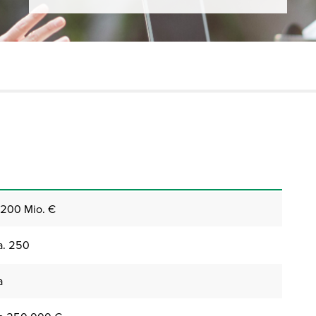
 200 Mio. €
a. 250
a