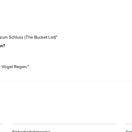
zum Schluss (The Bucket List)"
en?
 Vögel fliegen."
Sicherheitshinweise
Cor