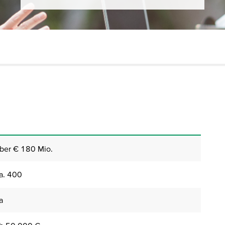
ber € 180 Mio.
a. 400
a