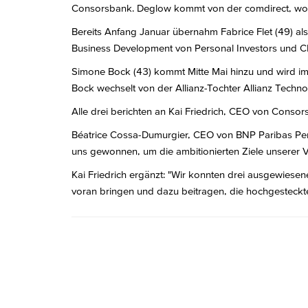
Consorsbank. Deglow kommt von der comdirect, wo er
Bereits Anfang Januar übernahm Fabrice Flet (49) al
Business Development von Personal Investors und CE
Simone Bock (43) kommt Mitte Mai hinzu und wird im 
Bock wechselt von der Allianz-Tochter Allianz Technol
Alle drei berichten an Kai Friedrich, CEO von Con
Béatrice Cossa-Dumurgier, CEO von BNP Paribas Pers
uns gewonnen, um die ambitionierten Ziele unserer Vi
Kai Friedrich ergänzt: "Wir konnten drei ausgewiesen
voran bringen und dazu beitragen, die hochgesteckte