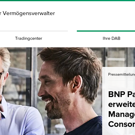
ür Vermögensverwalter
Tradingcenter
Ihre DAB
Pressemitteilu
BNP Pa
erweit
Manag
Conso