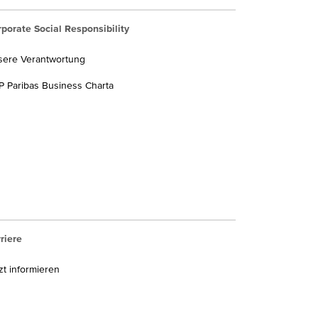
porate Social Responsibility
sere Verantwortung
 Paribas Business Charta
riere
zt informieren