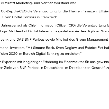
 zuletzt Marketing- und Vertriebsvorstand war.
s Co-Deputy-CEO die Verantwortung für die Themen Finanzen, Effizie
O von Cortal Consors in Frankreich.
Jahresverlauf als Chief Information Officer (CIO) die Verantwortun
ogy. Als Head of Digital Interactions gestaltete sie den digitalen Wan
sorsbank und DAB BNP Paribas sowie Mitglied des Group Management 
onal Investors: "Mit Simone Bock, Sven Deglow und Fabrice Flet habe
sion 2020 im Bereich Digital Banking zu erreichen."
e Experten mit langjähriger Erfahrung im Finanzsektor für uns gewinne
n Ziele von BNP Paribas in Deutschland im Direktbanken-Geschäft zu 