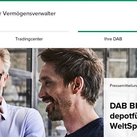
ür Vermögensverwalter
Tradingcenter
Ihre DAB
Pressemitteilu
DAB BN
depotf
WeltSp