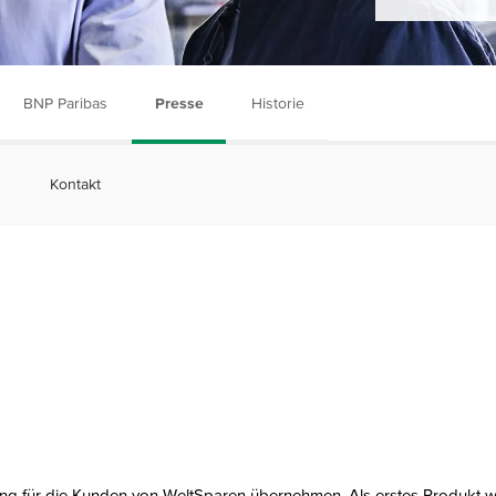
BNP Paribas
Presse
Historie
Kontakt
g für die Kunden von WeltSparen übernehmen. Als erstes Produkt wi