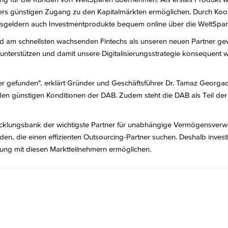
nders günstigen Zugang zu den Kapitalmärkten ermöglichen. Durch Koo
sgeldern auch Investmentprodukte bequem online über die WeltSpare
und am schnellsten wachsenden Fintechs als unseren neuen Partner 
nterstützen und damit unsere Digitalisierungsstrategie konsequent we
er gefunden", erklärt Gründer und Geschäftsführer Dr. Tamaz Georga
n günstigen Konditionen der DAB. Zudem steht die DAB als Teil der B
wicklungsbank der wichtigste Partner für unabhängige Vermögensverw
n, die einen effizienten Outsourcing-Partner suchen. Deshalb investi
zung mit diesen Marktteilnehmern ermöglichen.