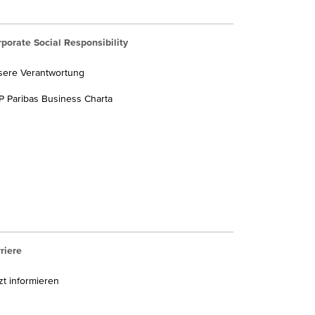
porate Social Responsibility
sere Verantwortung
 Paribas Business Charta
riere
zt informieren